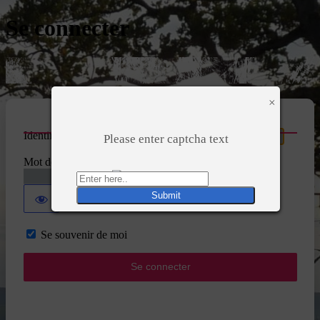
Se connecter
×
Identifiant ou adresse e-mail
Please enter captcha text
Mot de passe
Se souvenir de moi