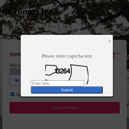
Se connecter
×
Identifiant ou adresse e-mail
Please enter captcha text
Mot de passe
Se souvenir de moi