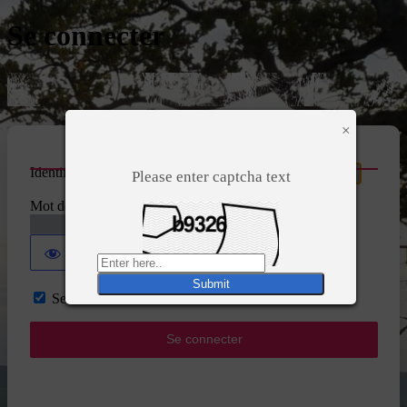
Se connecter
×
Identifiant ou adresse e-mail
Please enter captcha text
Mot de passe
Se souvenir de moi