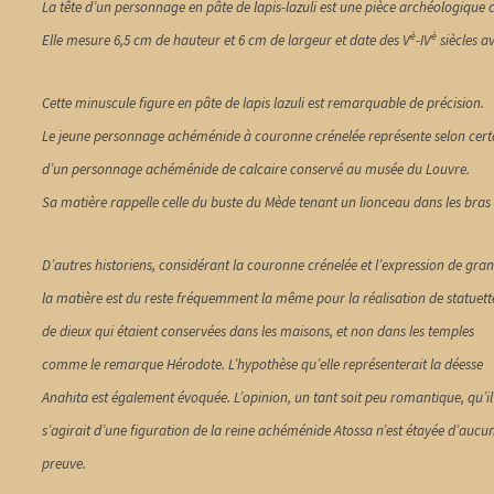
La tête d’un personnage en pâte de lapis-lazuli est une pièce archéologique 
è
è
Elle mesure 6,5 cm de hauteur et 6 cm de largeur et date des V
-IV
siècles av
Cette minuscule figure en pâte de lapis lazuli est remarquable de précision.
Le jeune personnage achéménide à couronne crénelée représente selon certains
d’un personnage achéménide de calcaire conservé au musée du Louvre.
Sa matière rappelle celle du buste du Mède tenant un lionceau dans les bras 
D’autres historiens, considérant la couronne crénelée et l’expression de grande
la matière est du reste fréquemment la même pour la réalisation de statuett
de dieux qui étaient conservées dans les maisons, et non dans les temples
comme le remarque Hérodote. L’hypothèse qu’elle représenterait la déesse
Anahita est également évoquée. L’opinion, un tant soit peu romantique, qu’il
s’agirait d’une figuration de la reine achéménide Atossa n’est étayée d’aucu
preuve.