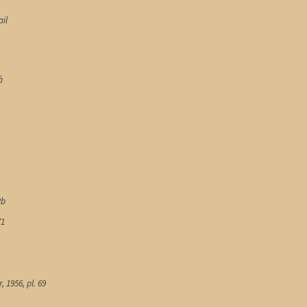
ail
à
2b
71
, 1956, pl. 69