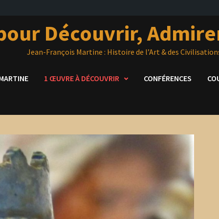
 pour Découvrir, Admir
Jean-François Martine : Histoire de l’Art & des Civilisation
 MARTINE
1 ŒUVRE À DÉCOUVRIR
CONFÉRENCES
CO