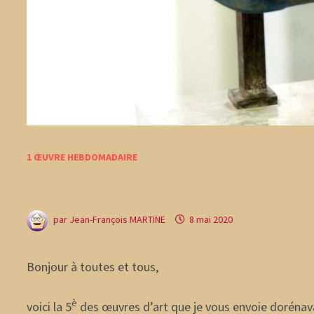
1 ŒUVRE HEBDOMADAIRE
05 Tête nobiliaire en pâte de 
par
Jean-François MARTINE
8 mai 2020
Bonjour à toutes et tous,
è
voici la 5
des œuvres d’art que je vous envoie dorénav