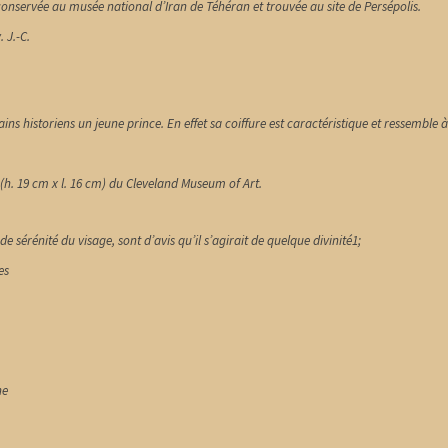
conservée au musée national d’Iran de Téhéran et trouvée au site de Persépolis.
. J.-C.
 historiens un jeune prince. En effet sa coiffure est caractéristique et ressemble à
(h. 19 cm x l. 16 cm) du Cleveland Museum of Art.
 sérénité du visage, sont d’avis qu’il s’agirait de quelque divinité1;
es
ne