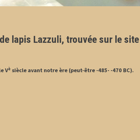
de lapis Lazzuli,
trouvée sur le site
è
le V
siècle avant notre ère
(peut-être -485- -470 BC).