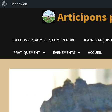
À
Connexion
Passer
propos
Articipons
au
de
contenu
WordPress
DÉCOUVRIR, ADMIRER, COMPRENDRE
JEAN-FRANÇOIS
PRATIQUEMENT
ÉVÈNEMENTS
ACCUEIL