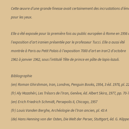
Cette œuvre d’une grande finesse avait certainement des incrustations d’ém
pour les yeux.
Elle a été exposée pour la première fois au public européen à Rome en 1956 
l’exposition d’art iranien présentée par le professeur Tucci. Elle a aussi été
montrée à Paris au Petit Palais à l’exposition 7000 d’art en Iran’2 d’octobre
1961 à janvier 1962, sous l’intitulé Tête de prince en pâte de lapis-lazuli.
Bibliographie
(en) Roman Ghirshman, Iran, Londres, Penguin Books, 1954, 3 éd. 1978, pl. 2
(fr) Aly Mazahéri, Les Trésors de l’Iran, Genève, éd. Albert Skira, 1977, pp. 70-
(en) Erich Friedrich Schmidt, Persepolis II, Chicago, 1957
(fr) Louis Vanden Berghe, Archéologie de l’Iran ancien, pl. 43 A
(de) Hans Henning von der Osten, Die Welt der Perser, Stuttgart, éd. G. Kilpper