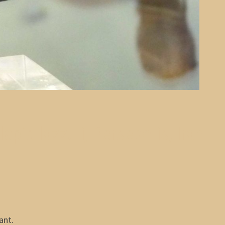
lapis lazzuli, Persepolis, Iran
ant.