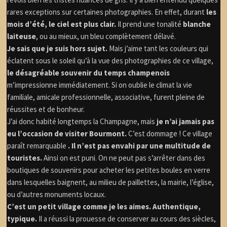
rares exceptions sur certaines photographies. En effet, durant
les
mois d’été, le ciel est plus clair.
Il prend une tonalité
blanche
laiteuse
, ou au mieux, un bleu complètement délavé.
Je sais que je suis hors sujet.
Mais j’aime tant les couleurs qui
éclatent sous le soleil qu’à la vue des photographies de ce village,
le désagréable souvenir du temps champenois
m’impressionne immédiatement. Si on oublie le climat la vie
familiale, amicale professionnelle, associative, furent pleine de
réussites et de bonheur.
J’ai donc habité longtemps la Champagne, mais
je n’ai jamais pas
eu l’occasion de visiter Bourmont.
C’est dommage ! Ce village
paraît remarquable
. Il n’est pas envahi par une multitude de
touristes.
Ainsi on est puni. On ne peut pas s’arrêter dans des
boutiques de souvenirs pour acheter les petites boules en verre
dans lesquelles baignent, au milieu de paillettes, la mairie, l’église,
ou d’autres monuments locaux.
C’est un petit village comme je les aimes. Authentique,
typique.
Il a réussi la prouesse de conserver au cours des siècles,