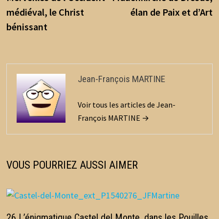
l’article
médiéval, le Christ
élan de Paix et d’Art
bénissant
Jean-François MARTINE
Voir tous les articles de Jean-
François MARTINE →
VOUS POURRIEZ AUSSI AIMER
26 L’énigmatique Castel del Monte, dans les Pouilles