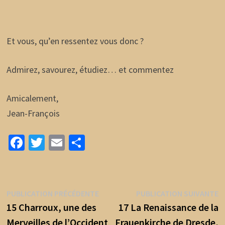
Et vous, qu’en ressentez vous donc ?
Admirez, savourez, étudiez… et commentez
Amicalement,
Jean-François
Fa
T
E
P
ce
wi
m
ar
b
tt
ai
ta
o
er
l
ge
Navigation
Publication
P
PUBLICATION PRÉCÉDENTE
PUBLICATION SUIVANTE
o
r
précédente :
s
15 Charroux, une des
17 La Renaissance de la
de
k
Merveilles de l’Occident
Frauenkirche de Dresde,