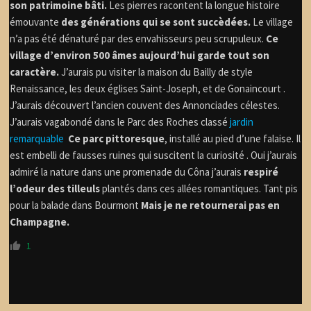
son patrimoine bâti.
Les pierres racontent la longue histoire
émouvante
des générations qui se sont succèdées.
Le village
n’a pas été dénaturé par des envahisseurs peu scrupuleux.
Ce
village d’environ 500 âmes aujourd’hui garde tout son
caractère.
J’aurais pu visiter la maison du Bailly de style
Renaissance, les deux églises Saint-Joseph, et de Gonaincourt .
J’aurais découvert l’ancien couvent des Annonciades célestes.
J’aurais vagabondé dans le Parc des Roches classé
jardin
remarquable
Ce parc pittoresque
, installé au pied d’une falaise. Il
est embelli de fausses ruines qui suscitent la curiosité . Oui j’aurais
admiré la nature dans une promenade du Côna j’aurais
respiré
l’odeur des tilleuls
plantés dans ces allées romantiques. Tant pis
pour la balade dans Bourmont
Mais je ne retournerai pas en
Champagne.
1