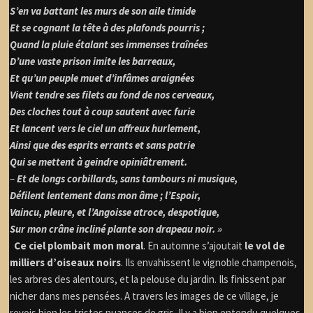
S’en va battant les murs de son aile timide
Et se cognant la tête à des plafonds pourris ;
Quand la pluie étalant ses immenses traînées
D’une vaste prison imite les barreaux,
Et qu’un peuple muet d’infâmes araignées
Vient tendre ses filets au fond de nos cerveaux,
Des cloches tout à coup sautent avec furie
Et lancent vers le ciel un affreux hurlement,
Ainsi que des esprits errants et sans patrie
Qui se mettent à geindre opiniâtrement.
–
Et de longs corbillards, sans tambours ni musique,
Défilent lentement dans mon âme ; l’Espoir,
Vaincu, pleure, et l’Angoisse atroce, despotique,
Sur mon crâne incliné plante son drapeau noir. »
Ce ciel plombait mon moral
. En automne s’ajoutait
le vol de
milliers d’oiseaux noirs
. Ils envahissent le vignoble champenois,
les arbres des alentours, et la pelouse du jardin. Ils finissent par
nicher dans mes pensées. A travers les images de ce village, je
revois bien les tristes nuances de gris. Il y a bien entendu quelques