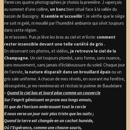
Parmi ces quatre photographies je choisis la première. J »aperçois
au sommet d’une colline,
un banc
bien situé face à la vallée du
bassin de Bassigny .
Il semble m’accueillir
! Je vérifie que le siège
ne soit ni gelé, ni mouillé par l’humidité ambiante qui sévit toujours
dans cette région .
Je m’assoies. Puis je lève les bras au ciel et m’écrie:
comment
rester insensible devant une telle variété de gris .
En observant ces photos, et vidéos,
je retrouve le ciel de la
Champagne.
Un ciel toujours plombé, sans forme, sans nuance,
sans mouvement, sans jamais d’éclaboussure du soleil. Chaque jour
de l’année,
la nature disparaît dans un brouillard épais
ou un
gris sale uniforme. A chacun de mes réveils, en ouvrant ma fenêtre,
désespérée, je me remémorais et récitais le poème de Baudelaire
«
Quand le ciel bas et lourd pèse comme un couvercle
Sur l’esprit gémissant en proie aux longs ennuis,
Et que de l’horizon embrassant tout le cercle
Il nous verse un jour noir plus triste que les nuits ;
Quand la terre est changée en un cachot humide,
Où l’Espérance, comme une chauve-souris,