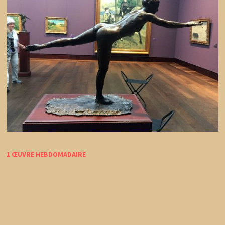
1 ŒUVRE HEBDOMADAIRE
09 Wilhem Leibl, jeune fille
dansant : quand un peintre se
fait sculpteur