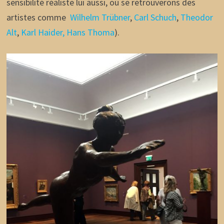
sensibilité réaliste lui aussi, où se retrouverons des
artistes comme
Wilhelm Trübner
,
Carl Schuch
,
Theodor
Alt
,
Karl Haider,
Hans Thoma
).