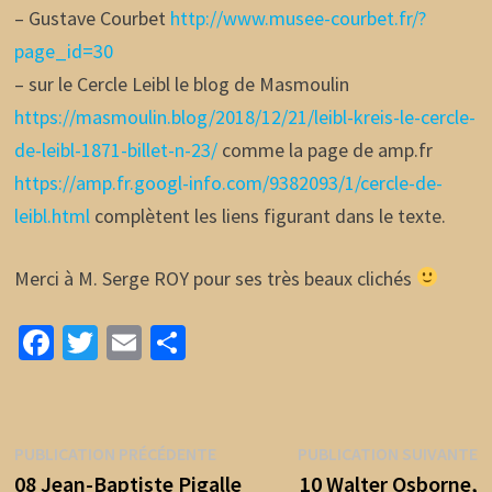
– Gustave Courbet
http://www.musee-courbet.fr/?
page_id=30
– sur le Cercle Leibl le blog de Masmoulin
https://masmoulin.blog/2018/12/21/leibl-kreis-le-cercle-
de-leibl-1871-billet-n-23/
comme la page de amp.fr
https://amp.fr.googl-info.com/9382093/1/cercle-de-
leibl.html
complètent les liens figurant dans le texte.
Merci à M. Serge ROY pour ses très beaux clichés
Fa
T
E
P
ce
wi
m
ar
b
tt
ai
ta
o
er
l
ge
Navigation
Publication
P
PUBLICATION PRÉCÉDENTE
PUBLICATION SUIVANTE
o
r
précédente :
s
08 Jean-Baptiste Pigalle
10 Walter Osborne,