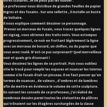
livres scolaires. Je ne peux pas les oublier .
Le professeur nous distribue de grandes feuilles de papier
Ingres et des fusains . Sur une sellette , il installe un buste
de Voltaire.
Il nous explique comment dessiner ce personnage.
Prenez un morceau de fusain, vous tracez quelques lignes
en zigzag, vous obtenez des traits noirs. Vous estompez
progressivement, ce noir en frottant légèrement la ligne
avec un morceau de buvard, un chiffon, ou du papier que
vous avez roulé. N’est-ce pas surprenant? Quel merveilleux
noir et quels gris étonnant !
Vous dessinez les lignes de ce portrait. Puis vous oubliez
vite le tracé pour remplir les espaces et nuancer les teintes
comme si le fusain était un pinceau. Il ne faut penser qu’en
termes de nuances , de valeurs , d’ombres et de lumières
afin de mettre en évidence le volume de cette sculpture.
En suivant les conseils de ce professeur, j’ai réalisé de
nombreux dessins parmi toutes les statuettes de plâtres
qui trônaient sur les étagères surchargées de la classe