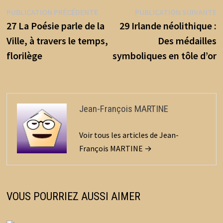
o
er
l
ge
Navigation
Publication
P
PUBLICATION PRÉCÉDENTE
PUBLICATION SUIVANTE
o
r
précédente :
s
27 La Poésie parle de la
29 Irlande néolithique :
de
k
Ville, à travers le temps,
Des médailles
l’article
florilège
symboliques en tôle d’or
Jean-François MARTINE
Voir tous les articles de Jean-
François MARTINE →
VOUS POURRIEZ AUSSI AIMER