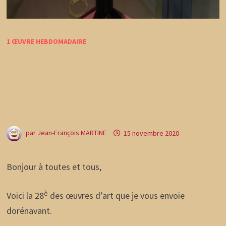
1 ŒUVRE HEBDOMADAIRE
28 Antiquité grecque : Le
buste de Femme
aphrodisienne de Tarente
par
Jean-François MARTINE
15 novembre 2020
Bonjour à toutes et tous,
è
Voici la 28
des œuvres d’art que je vous envoie
dorénavant.