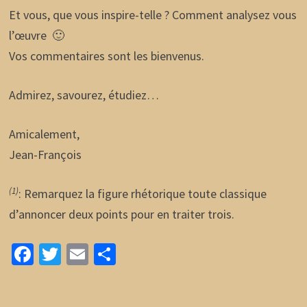
Et vous, que vous inspire-telle ? Comment analysez vous
l’œuvre 🙂
Vos commentaires sont les bienvenus.
Admirez, savourez, étudiez…
Amicalement,
Jean-François
(1)
: Remarquez la figure rhétorique toute classique
d’annoncer deux points pour en traiter trois.
Fa
T
E
P
ce
wi
m
ar
b
tt
ai
ta