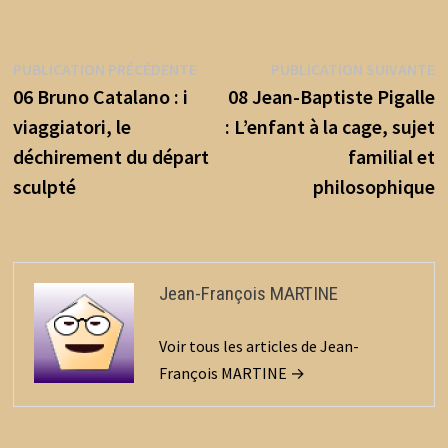
b
tt
ai
ta
o
er
l
ge
Navigation
Publication
P
PUBLICATION PRÉCÉDENTE
PUBLICATION SUIVANTE
o
r
précédente :
s
06 Bruno Catalano : i
08 Jean-Baptiste Pigalle
de
k
viaggiatori, le
: L’enfant à la cage, sujet
l’article
déchirement du départ
familial et
sculpté
philosophique
Jean-François MARTINE
Voir tous les articles de Jean-
François MARTINE →