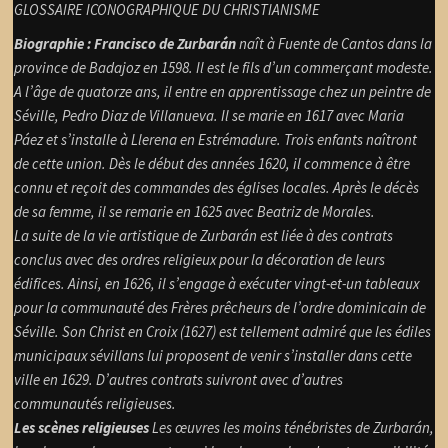
GLOSSAIRE ICONOGRAPHIQUE DU CHRISTIANISME
Biographie : Francisco de Zurbarán
naît à Fuente de Cantos dans la
province de Badajoz en 1598. Il est le fils d’un commerçant modeste.
A l’âge de quatorze ans, il entre en apprentissage chez un peintre de
Séville, Pedro Diaz de Villanueva. Il se marie en 1617 avec Maria
Páez et s’installe à Llerena en Estrémadure. Trois enfants naîtront
de cette union. Dès le début des années 1620, il commence à être
connu et reçoit des commandes des églises locales. Après le décès
de sa femme, il se remarie en 1625 avec Beatriz de Morales.
La suite de la vie artistique de Zurbarán est liée à des contrats
conclus avec des ordres religieux pour la décoration de leurs
édifices. Ainsi, en 1626, il s’engage à exécuter vingt-et-un tableaux
pour la communauté des Frères prêcheurs de l’ordre dominicain de
Séville. Son Christ en Croix (1627) est tellement admiré que les édiles
municipaux sévillans lui proposent de venir s’installer dans cette
ville en 1629. D’autres contrats suivront avec d’autres
communautés religieuses.
Les scènes religieuses
Les œuvres les moins ténébristes de Zurbarán,