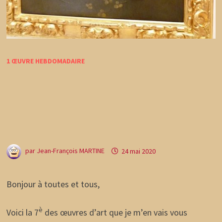
1 ŒUVRE HEBDOMADAIRE
07 Francesco Zurbaran,
l’enfant Jésus se blessant à
la couronne de rosier
par
Jean-François MARTINE
24 mai 2020
Bonjour à toutes et tous,
è
Voici la 7
des œuvres d’art que je m’en vais vous