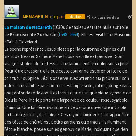
MENAGER Monique
Membre
5 années il y a
La maison de Nazareth
(1630). Ce tableau est une huile sur toile
de
Francisco de Zurbarán
(
1598
–
1664
). Elle est visible au Museum
d’Art, à Cleveland.
La scène représente Jésus blessé par la couronne d’épines qu’il
vient de tresser. Sa mère Marie l’observe. Elle est pensive . Son
visage est plein de tristesse . Une larme semble couler sur sa joue.
Peut-être pressent-elle que cette couronne est prémonitoire de
son futur supplice. Jésus observe avec attention la piqûre sur son
index. Il ne semble pas souffrir. Il est impassible, calme, plongé dans
une profonde réflexion. Il est vêtu d’une tunique bleue symbole de
Dieu le Père. Marie porte une large robe de couleur rose, symbole
d’ amour. Une lumière mystique arrive par une ouverture invisible
en haut à gauche, de la pièce. Ces rayons lumineux font apparaître
des têtes de chérubins , petits gardiens du paradis. Ils illuminent
l’étole blanche, posée sur les genoux de Marie, indiquant que rien