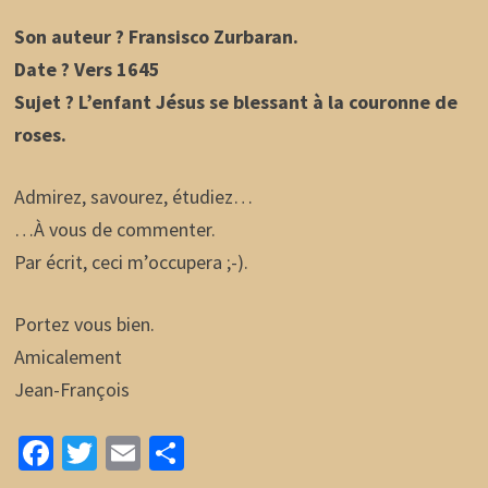
Son auteur ? Fransisco Zurbaran.
Date ? Vers 1645
Sujet ? L’enfant Jésus se blessant à la couronne de
roses.
Admirez, savourez, étudiez…
…À vous de commenter.
Par écrit, ceci m’occupera ;-).
Portez vous bien.
Amicalement
Jean-François
Fa
T
E
P
ce
wi
m
ar