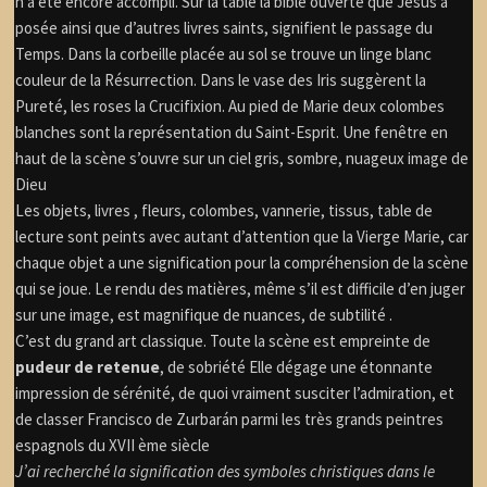
n’a été encore accompli.
Sur la table la bible ouverte que Jésus a
posée ainsi que d’autres livres saints, signifient le passage du
Temps. Dans la corbeille placée au sol se trouve un linge blanc
couleur de la Résurrection. Dans le vase des Iris suggèrent la
Pureté, les roses la Crucifixion. Au pied de Marie deux colombes
blanches sont la représentation du Saint-Esprit. Une fenêtre en
haut de la scène s’ouvre sur un ciel gris, sombre, nuageux image de
Dieu
Les objets, livres , fleurs, colombes, vannerie, tissus, table de
lecture sont peints avec autant d’attention que la Vierge Marie, car
chaque objet a une signification pour la compréhension de la scène
qui se joue. Le rendu des matières, même s’il est difficile d’en juger
sur une image, est magnifique de nuances, de subtilité .
C’est du grand art classique. Toute la scène est empreinte de
pudeur de
retenue
, de sobriété Elle dégage une étonnante
impression de sérénité, de quoi vraiment susciter l’admiration, et
de classer Francisco de Zurbarán parmi les très grands peintres
espagnols du XVII ème siècle
J’ai recherché la signification des symboles christiques dans le