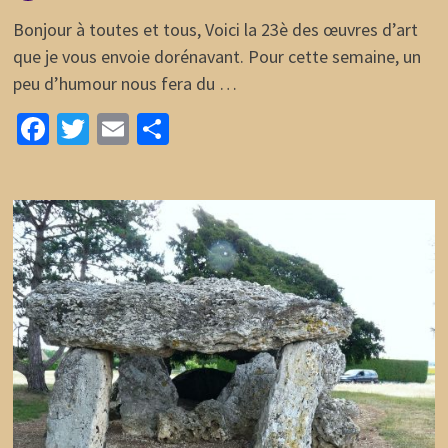
Bonjour à toutes et tous, Voici la 23è des œuvres d’art
que je vous envoie dorénavant. Pour cette semaine, un
peu d’humour nous fera du …
Facebook
Twitter
Email
Partager