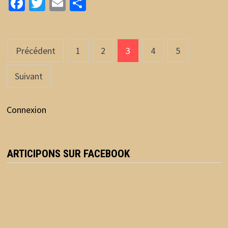
Facebook
Twitter
Email
Partager
Pagination
Précédent
1
2
3
4
5
des
Suivant
publications
Connexion
ARTICIPONS SUR FACEBOOK